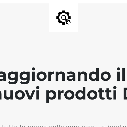
aggiornando il 
 nuovi prodott
 tutte le nuove collezioni vieni in bout