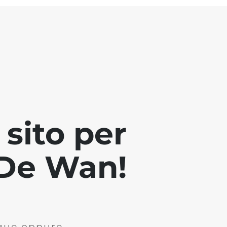
sito per
i De Wan!
ique oppure