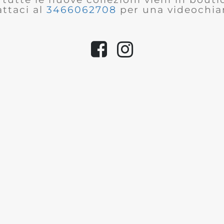
ttaci al
3466062708
per una videochia