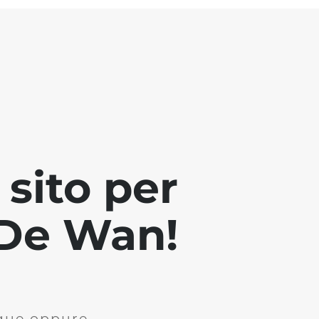
sito per
i De Wan!
ique oppure