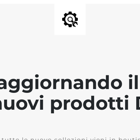
aggiornando il 
 nuovi prodott
 tutte le nuove collezioni vieni in bout