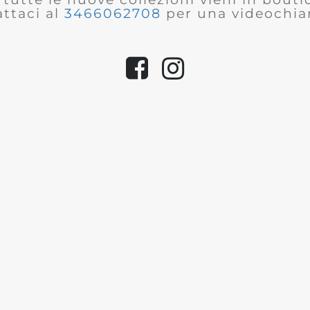
ttaci al
3466062708
per una videochia