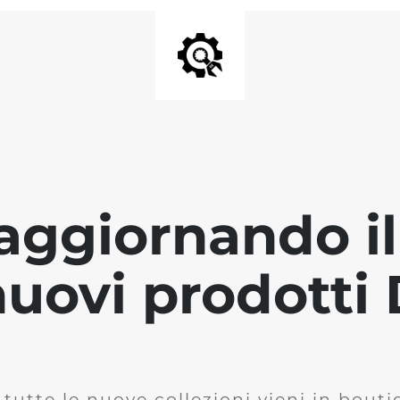
aggiornando il 
 nuovi prodott
 tutte le nuove collezioni vieni in bout