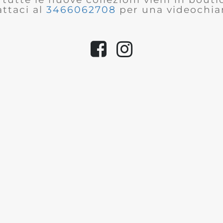
ttaci al
3466062708
per una videochia