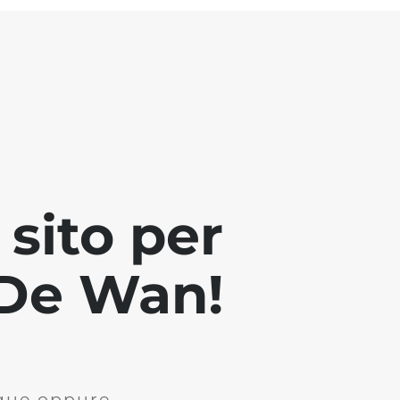
sito per
i De Wan!
ique oppure