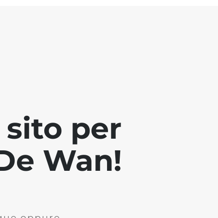
sito per
i De Wan!
ique oppure