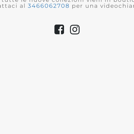
ttaci al
3466062708
per una videochia