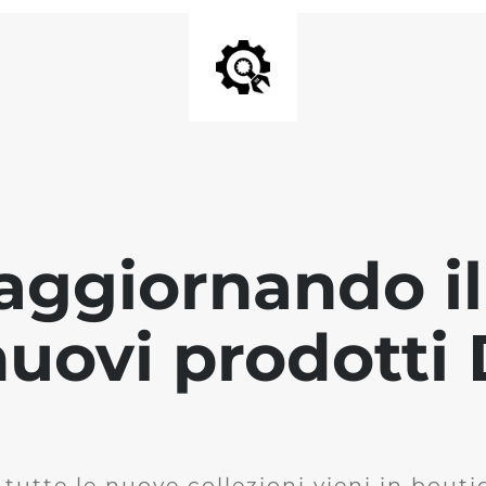
aggiornando il 
 nuovi prodott
 tutte le nuove collezioni vieni in bout